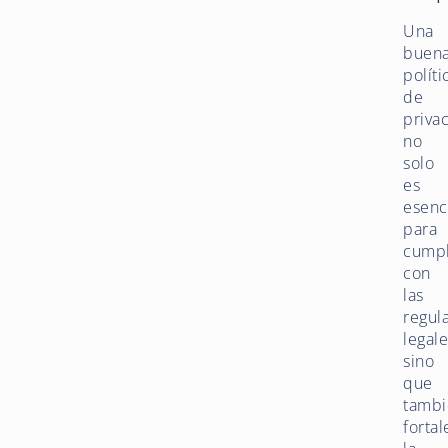
Una
buen
políti
de
priva
no
solo
es
esenc
para
cumpl
con
las
regul
legale
sino
que
tambi
forta