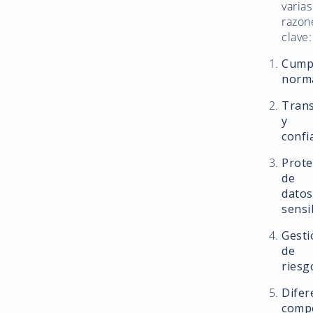
varias
razon
clave:
Cump
norm
Tran
y
confi
Prote
de
datos
sensi
Gesti
de
riesg
Difer
compe