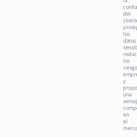
la
confi
del
client
prote
los
datos
sensib
redu
los
riesg
empre
y
propo
una
venta
compe
en
el
merc