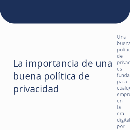
Una
buen
políti
de
La importancia de una
priva
es
buena política de
funda
para
privacidad
cualq
empr
en
la
era
digita
por