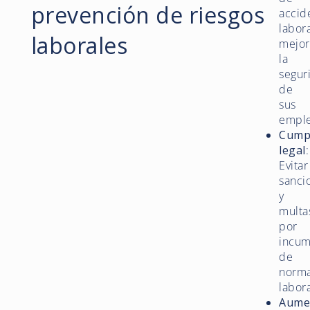
prevención de riesgos
accid
labora
laborales
mejo
la
segur
de
sus
emple
Cump
legal
:
Evitar
sanci
y
multa
por
incum
de
norma
labora
Aume