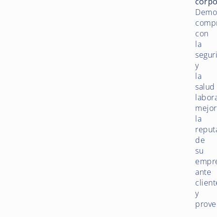
corpo
Demos
comp
con
la
segur
y
la
salud
labor
mejor
la
reput
de
su
empr
ante
client
y
prove