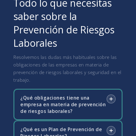
Todo lo que necesitas
saber sobre la
Prevención de Riesgos
Laborales
Resolvemos las dudas más habituales sobre las
obligaciones de las empresas en materia de
prevención de riesgos laborales y seguridad en el
trabajo.
¿Qué obligaciones tiene una
empresa en materia de prevención
de riesgos laborales?
¿Qué es un Plan de Prevención de
La Ley 31/1995 de Prevención de Riesgos