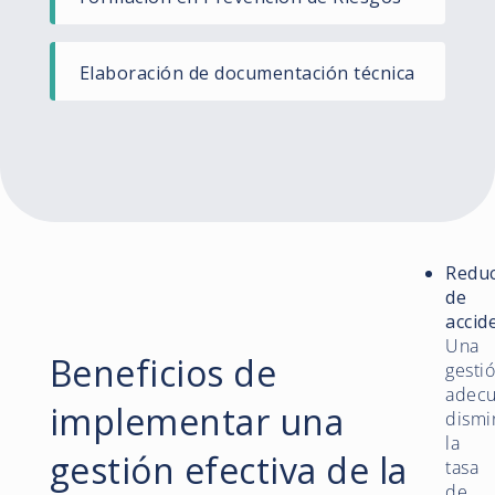
Elaboración de documentación técnica​
Reduc
de
accid
Una
Beneficios de
gesti
adec
implementar una
dismi
la
gestión efectiva de la
tasa
de