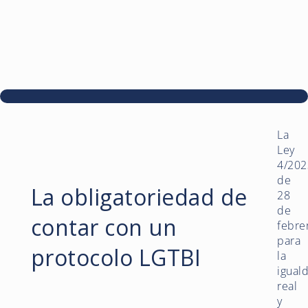
La
Ley
4/202
de
La obligatoriedad de
28
de
contar con un
febre
para
protocolo LGTBI
la
igual
real
y