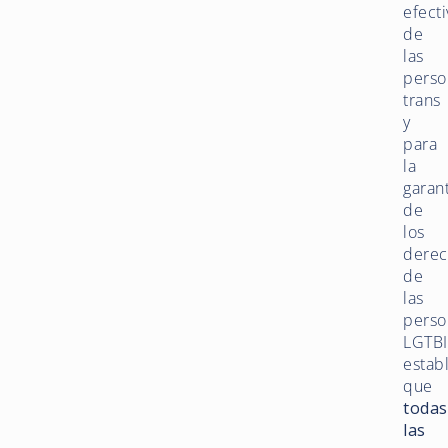
efecti
de
las
perso
trans
y
para
la
garan
de
los
derec
de
las
perso
LGTBI
estab
que
todas
las