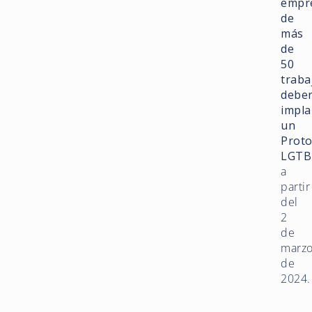
empr
de
más
de
50
traba
debe
impla
un
Proto
LGTB
a
partir
del
2
de
marz
de
2024