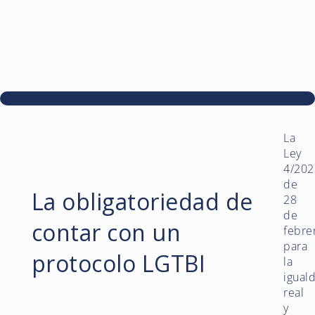
La
Ley
4/202
de
La obligatoriedad de
28
de
contar con un
febre
para
protocolo LGTBI
la
igual
real
y