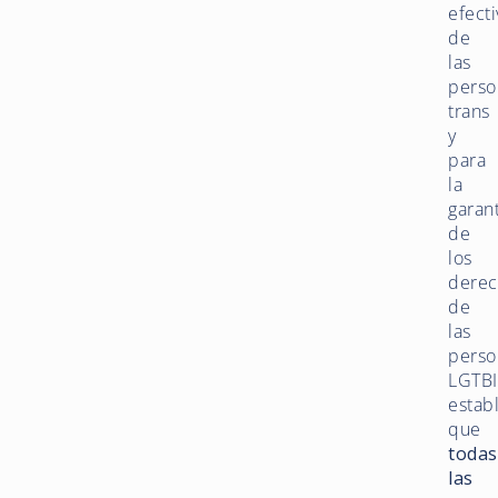
efecti
de
las
perso
trans
y
para
la
garan
de
los
derec
de
las
perso
LGTBI
estab
que
todas
las