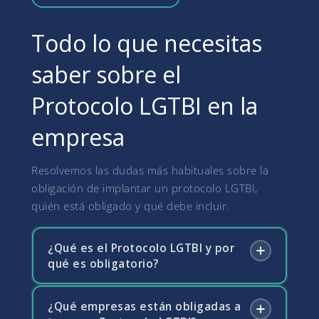
Todo lo que necesitas
saber sobre el
Protocolo LGTBI en la
empresa
Resolvemos las dudas más habituales sobre la
obligación de implantar un protocolo LGTBI,
quién está obligado y qué debe incluir.
¿Qué es el Protocolo LGTBI y por
qué es obligatorio?
¿Qué empresas están obligadas a
El Protocolo LGTBI es el conjunto de medidas