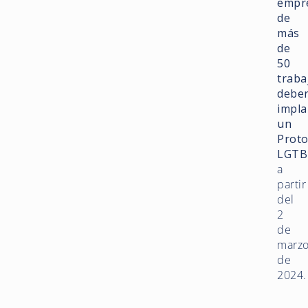
empr
de
más
de
50
traba
debe
impla
un
Proto
LGTB
a
partir
del
2
de
marz
de
2024