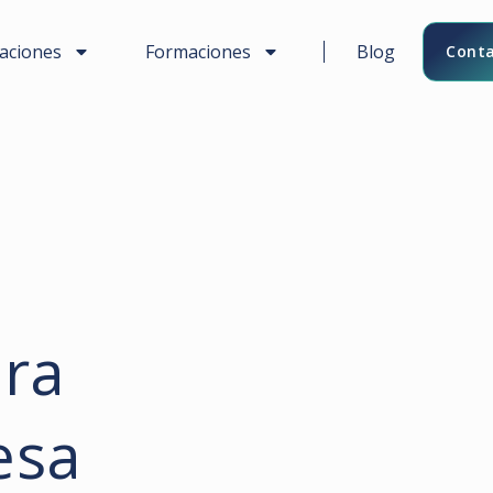
caciones
Formaciones
Blog
Conta
ara
esa