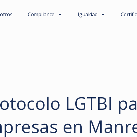
otros
Compliance
Igualdad
Certifi
otocolo LGTBI p
presas en Manr