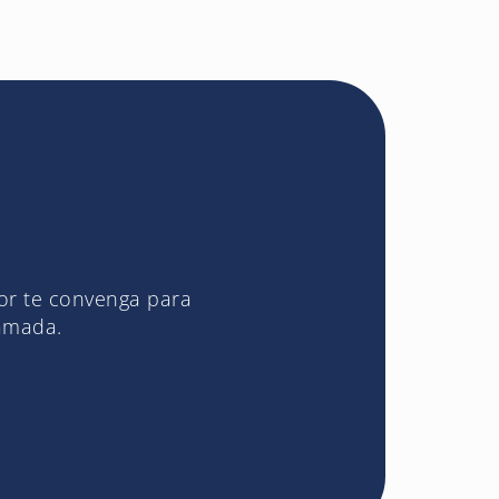
jor te convenga para
lamada.