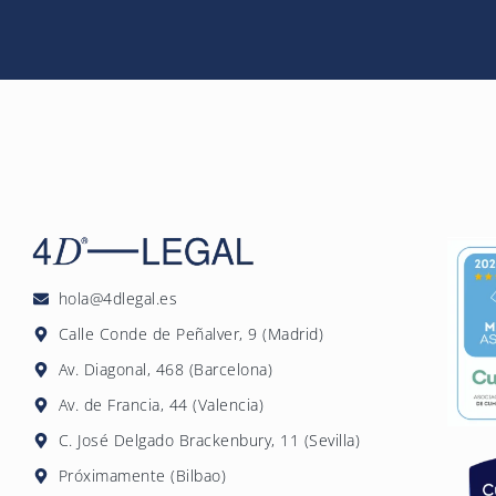
pueden sancionarse con multa
Sí, son compatibles y complem
contratos públicos y subvenc
Protocolo LGTBI aborda especí
y expresión de género. Ambos
empresa, pero son obligacion
hola@4dlegal.es
Calle Conde de Peñalver, 9 (Madrid)
Av. Diagonal, 468 (Barcelona)
Av. de Francia, 44 (Valencia)
C. José Delgado Brackenbury, 11 (Sevilla)
Próximamente (Bilbao)