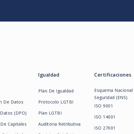
ede perder el acceso a
res y hombres, mientras que el
n sexual, identidad de género
iversidad e inclusión de la
Igualdad
Certificaciones
Esquema Nacional
Plan De Igualdad
Seguridad (ENS)
ón De Datos
Protocolo LGTBI
ISO 9001
 Datos (DPO)
Plan LGTBI
ISO 14001
De Capitales
Auditoria Retributiva
ISO 27001