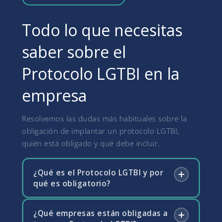
Todo lo que necesitas
saber sobre el
Protocolo LGTBI en la
empresa
Resolvemos las dudas más habituales sobre la
obligación de implantar un protocolo LGTBI,
quién está obligado y qué debe incluir.
¿Qué es el Protocolo LGTBI y por
qué es obligatorio?
¿Qué empresas están obligadas a
El Protocolo LGTBI es el conjunto de medidas