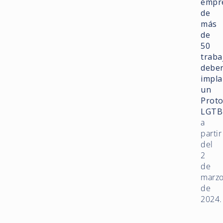
empr
de
más
de
50
traba
debe
impla
un
Proto
LGTB
a
partir
del
2
de
marz
de
2024