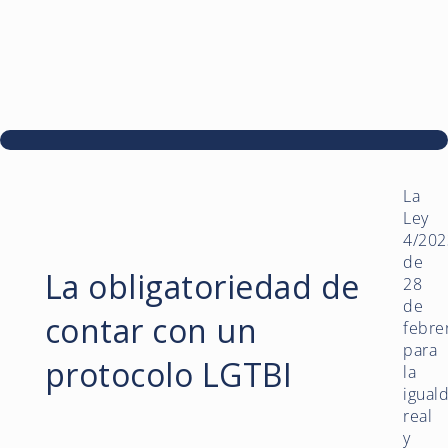
La
Ley
4/202
de
La obligatoriedad de
28
de
contar con un
febre
para
protocolo LGTBI
la
igual
real
y