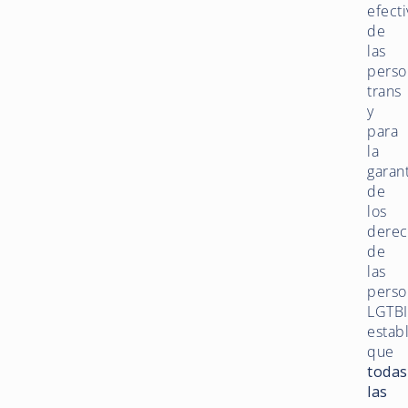
efecti
de
las
perso
trans
y
para
la
garan
de
los
derec
de
las
perso
LGTBI
estab
que
todas
las