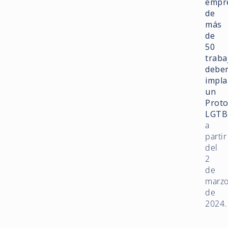
empr
de
más
de
50
traba
debe
impla
un
Proto
LGTB
a
partir
del
2
de
marz
de
2024