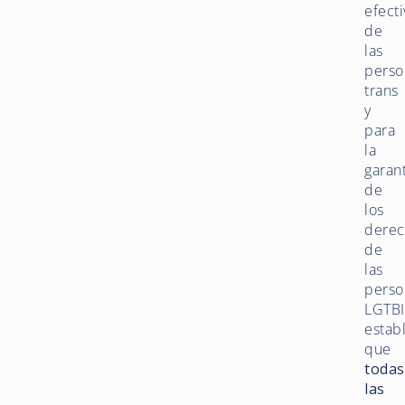
efecti
de
las
perso
trans
y
para
la
garan
de
los
derec
de
las
perso
LGTBI
estab
que
todas
las