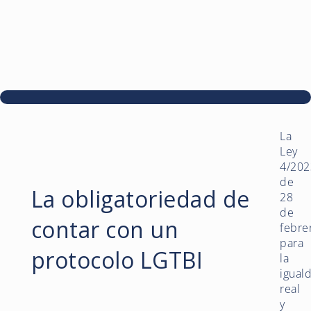
La
Ley
4/202
de
La obligatoriedad de
28
de
contar con un
febre
para
protocolo LGTBI
la
igual
real
y