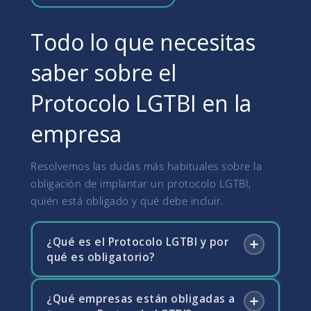
Todo lo que necesitas
saber sobre el
Protocolo LGTBI en la
empresa
Resolvemos las dudas más habituales sobre la
obligación de implantar un protocolo LGTBI,
quién está obligado y qué debe incluir.
¿Qué es el Protocolo LGTBI y por
qué es obligatorio?
¿Qué empresas están obligadas a
El Protocolo LGTBI es el conjunto de medidas