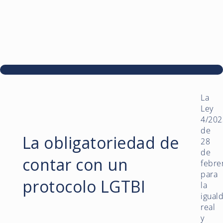
La
Ley
4/202
de
La obligatoriedad de
28
de
contar con un
febre
para
protocolo LGTBI
la
igual
real
y