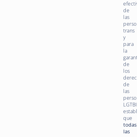
efecti
de
las
perso
trans
y
para
la
garan
de
los
derec
de
las
perso
LGTBI
estab
que
todas
las