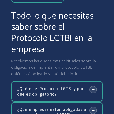
Todo lo que necesitas
saber sobre el
Protocolo LGTBI en la
empresa
Resolvemos las dudas más habituales sobre la
obligación de implantar un protocolo LGTBI,
quién está obligado y qué debe incluir.
¿Qué es el Protocolo LGTBI y por
qué es obligatorio?
¿Qué empresas están obligadas a
El Protocolo LGTBI es el conjunto de medidas