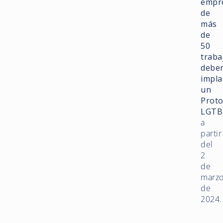
empr
de
más
de
50
traba
debe
impla
un
Proto
LGTB
a
partir
del
2
de
marz
de
2024