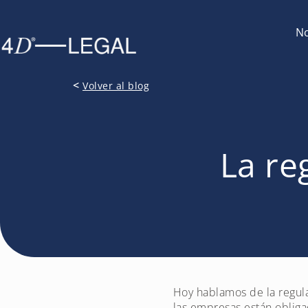
No
<
Volver al blog
La re
Hoy hablamos de la regula
las empresas están oblig