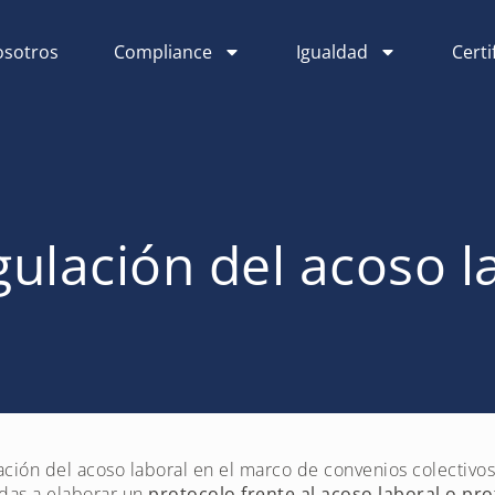
sotros
Compliance
Igualdad
Certi
gulación del acoso l
ción del acoso laboral en el marco de convenios colectivos
adas a elaborar un
protocolo frente al acoso laboral o pr