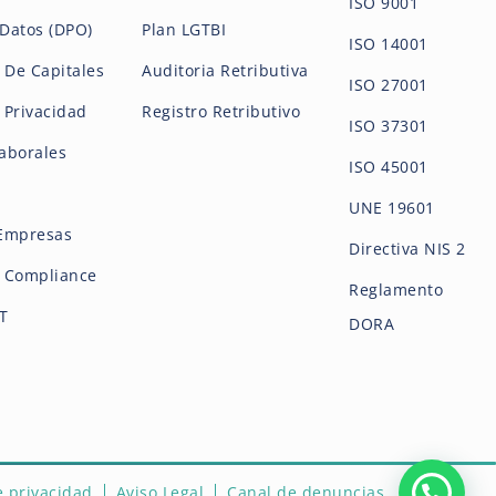
ISO 9001
Datos (DPO)
Plan LGTBI
ISO 14001
 De Capitales
Auditoria Retributiva
ISO 27001
e Privacidad
Registro Retributivo
ISO 37301
aborales
ISO 45001
UNE 19601
 Empresas
Directiva NIS 2
De Compliance
Reglamento
CT
DORA
e privacidad
Aviso Legal
Canal de denuncias