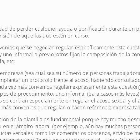
idad de perder cualquier ayuda o bonificación durante un p
ensión de aquellas que estén en curso.
venios que se negocian regulan específicamente esta cuest
 uno informal o previo, otros fijan la composición de la co
a, etc.
s empresas (sea cual sea su número de personas trabajadoras
implantar un protocolo frente al acoso, habiendo consultad
cada vez más convenios regulan expresamente esta cuestión
pos de procedimiento: uno informal (para casos más leves) 
s se centran especialmente en regular el acoso sexual y el
más convenios que regulan o hacen referencia expresa tam
ación de la plantilla es fundamental porque hay mucho des
» en el ámbito laboral (por ejemplo, aún hay muchas perso
uctas verbales como los comentarios obscenos, envío de 