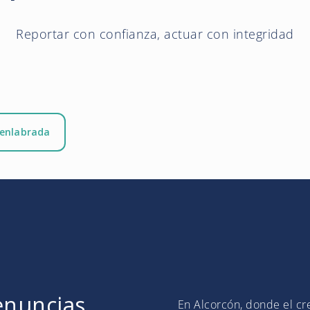
Reportar con confianza, actuar con integridad
enlabrada
enuncias
En Alcorcón, donde el cr