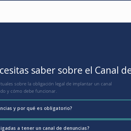
cesitas saber sobre el Canal d
uales sobre la obligación legal de implantar un canal
ado y cómo debe funcionar.
ncias y por qué es obligatorio?
igadas a tener un canal de denuncias?
sistema interno que permite a empleados, proveedores y otros gru