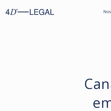
Nos
Can
em