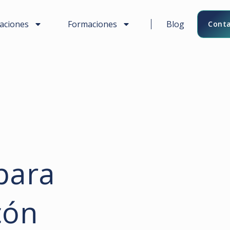
caciones
Formaciones
Blog
Conta
para
cón