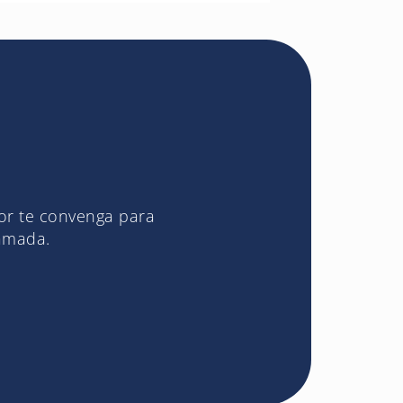
jor te convenga para
lamada.