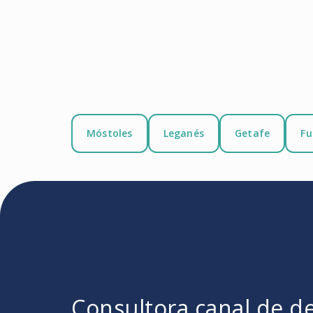
Móstoles
Leganés
Getafe
Fu
Consultora canal de d