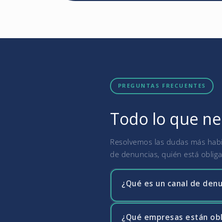
PREGUNTAS FRECUENTES
Todo lo que ne
Resolvemos las dudas más habit
de denuncias, quién está oblig
¿Qué es un canal de denu
¿Qué empresas están obl
El canal de denuncias es un 