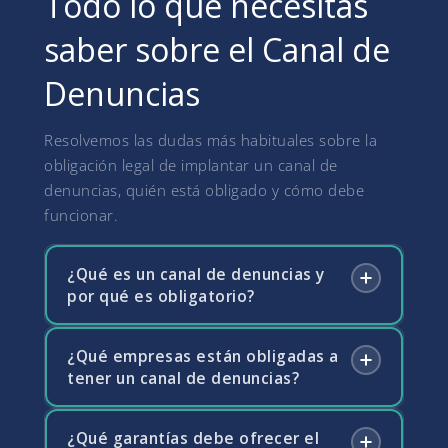
Todo lo que necesitas
saber sobre el Canal de
Denuncias
Resolvemos las dudas más habituales sobre la
obligación legal de implantar un canal de
denuncias, quién está obligado y cómo debe
funcionar.
¿Qué es un canal de denuncias y
por qué es obligatorio?
¿Qué empresas están obligadas a
El canal de denuncias es un sistema interno
tener un canal de denuncias?
que permite a empleados, proveedores y
otros grupos de interés comunicar de forma
confidencial posibles irregularidades o
¿Qué garantías debe ofrecer el
Desde el 1 de diciembre de 2023 están