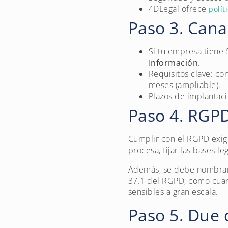
4DLegal ofrece
polít
Paso 3. Cana
Si tu empresa tiene
Información
.
Requisitos clave: co
meses (ampliable).
Plazos de implantac
Paso 4. RGPD
Cumplir con el RGPD exige 
procesa, fijar las bases l
Además, se debe nombra
37.1 del RGPD, como cuand
sensibles a gran escala.
Paso 5. Due 