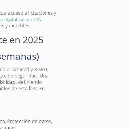
a, acceso a licitaciones y
 digitalización e IA
les y medibles.
ce en 2025
 semanas)
mo privacidad y RGPD,
, y ciberseguridad. Una
bilidad
, definiendo
bles de esta fase, se
ico, Protección de datos,
sequios.