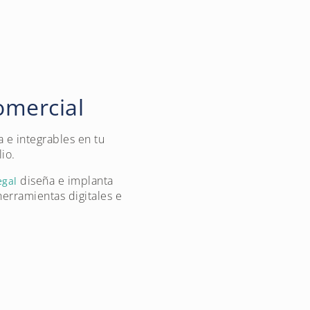
omercial
 e integrables en tu
io.
diseña e implanta
egal
erramientas digitales e