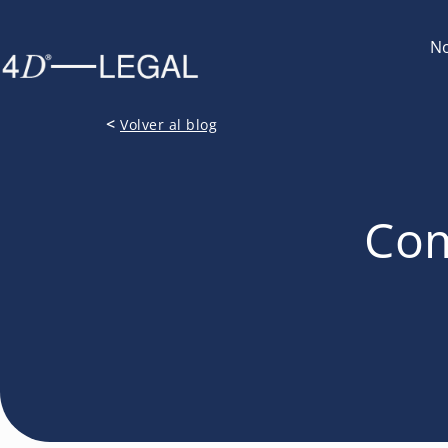
No
<
Volver al blog
Com