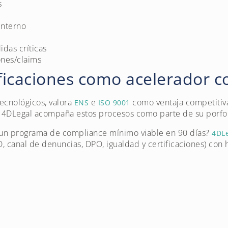
s
interno
das críticas
nes/claims
ificaciones como acelerador c
tecnológicos, valora
e
como ventaja competitiva
ENS
ISO 9001
4DLegal acompaña estos procesos como parte de su porfol
 un programa de compliance mínimo viable en 90 días?
4DL
 canal de denuncias, DPO, igualdad y certificaciones) con h