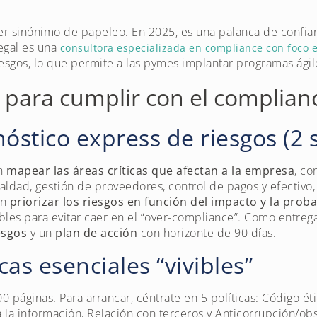
er sinónimo de papeleo. En 2025, es una palanca de confianz
egal es una
consultora especializada en compliance con foco en
riesgos, lo que permite a las pymes implantar programas ági
a para cumplir con el complian
nóstico express de riesgos (2
en
mapear las áreas críticas que afectan a la empresa
, co
ualdad, gestión de proveedores, control de pagos y efectivo
en
priorizar los riesgos en función del impacto y la proba
les para evitar caer en el “over-compliance”. Como entrega
esgos
y un
plan de acción
con horizonte de 90 días.
icas esenciales “vivibles”
0 páginas. Para arrancar, céntrate en 5 políticas: Código ét
 la información, Relación con terceros y Anticorrupción/ob