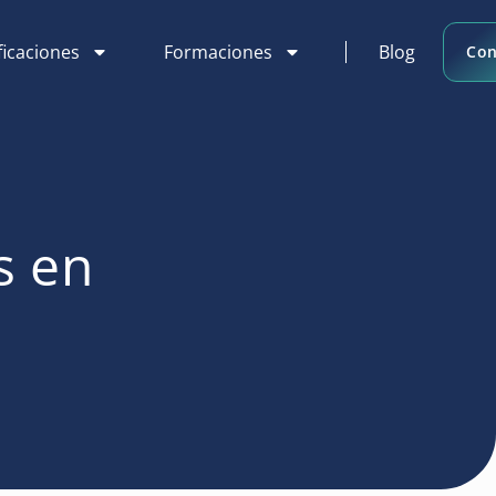
ficaciones
Formaciones
Blog
Con
s en