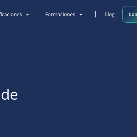
ficaciones
Formaciones
Blog
Con
 de