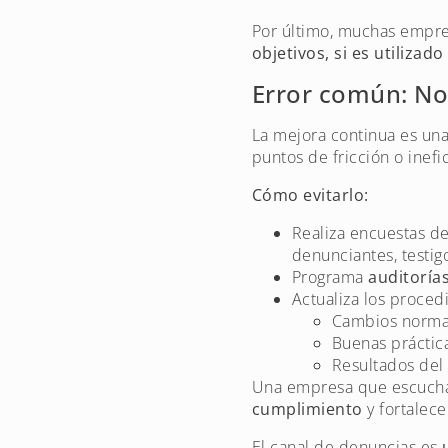
Por último, muchas empre
objetivos, si es utilizad
Error común: No 
La mejora continua es una
puntos de fricción o inefi
Cómo evitarlo:
Realiza encuestas de
denunciantes, testig
Programa
auditoría
Actualiza los proced
Cambios normat
Buenas práctic
Resultados del
Una empresa que escucha
cumplimiento
y fortalece
El canal de denuncias es