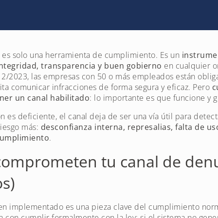
 es solo una herramienta de cumplimiento. Es un
instrume
 integridad, transparencia y buen gobierno
en cualquier o
y 2/2023, las empresas con 50 o más empleados están oblig
ta comunicar infracciones de forma segura y eficaz. Pero
c
ner un canal habilitado
: lo importante es que funcione y 
s deficiente, el canal deja de ser una vía útil para detect
riesgo más:
desconfianza interna, represalias, falta de uso
cumplimiento
.
comprometen tu canal de denu
s)
en implementado es una pieza clave del cumplimiento norma
a con cumplir formalmente con la ley: si el sistema no gene