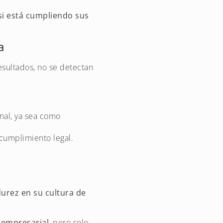
 si está cumpliendo sus
a
esultados, no se detectan
anal, ya sea como
 cumplimiento legal.
rez en su cultura de
 empresarial
, pero solo