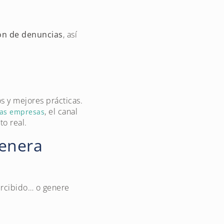
ión de denuncias
, así
os y mejores prácticas.
, el canal
las empresas
o real.
genera
ercibido… o genere