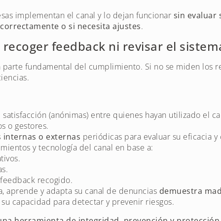
sas implementan el canal y lo dejan funcionar
sin evaluar
o correctamente o si necesita ajustes
.
recoger feedback ni revisar el sistem
 parte fundamental del cumplimiento. Si no se miden los r
ciencias.
 satisfacción (anónimas) entre quienes hayan utilizado el c
os o gestores.
s internas o externas
periódicas para evaluar su eficacia y
imientos y tecnología del canal en base a:
ivos.
as.
 feedback recogido.
, aprende y adapta su canal de denuncias
demuestra madu
 su capacidad para detectar y prevenir riesgos.
una herramienta de integridad, prevención y protección