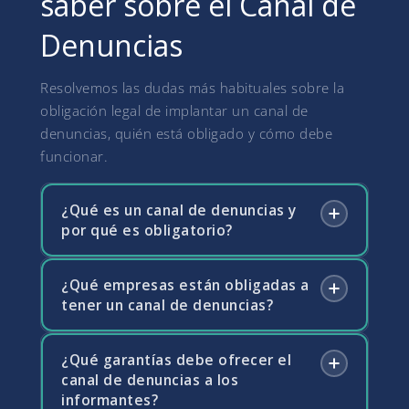
saber sobre el Canal de
Denuncias
Resolvemos las dudas más habituales sobre la
obligación legal de implantar un canal de
denuncias, quién está obligado y cómo debe
funcionar.
¿Qué es un canal de denuncias y
por qué es obligatorio?
¿Qué empresas están obligadas a
El canal de denuncias es un sistema interno
tener un canal de denuncias?
que permite a empleados, proveedores y
otros grupos de interés comunicar de forma
confidencial posibles irregularidades o
¿Qué garantías debe ofrecer el
Desde el 1 de diciembre de 2023 están
incumplimientos legales en la empresa. La
canal de denuncias a los
obligadas todas las empresas con 50 o más
informantes?
Ley 2/2023 de protección de las personas
trabajadores, todos los partidos políticos,