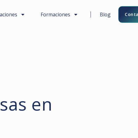
caciones
Formaciones
Blog
Conta
sas en