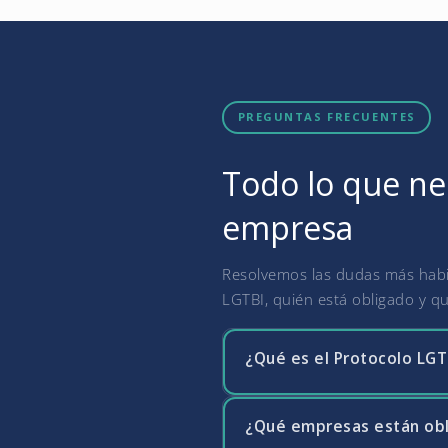
PREGUNTAS FRECUENTES
Todo lo que nec
empresa
Resolvemos las dudas más habit
LGTBI, quién está obligado y qu
¿Qué es el Protocolo LGTB
¿Qué empresas están obl
El Protocolo LGTBI es el conj