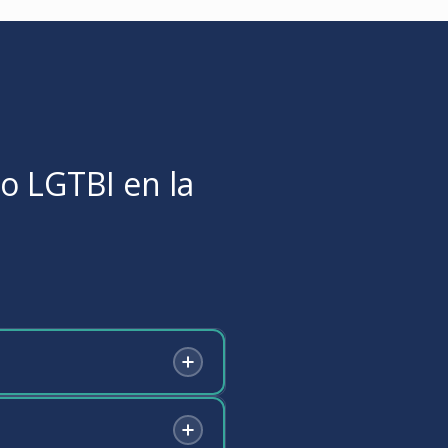
o LGTBI en la
antizar la igualdad real y