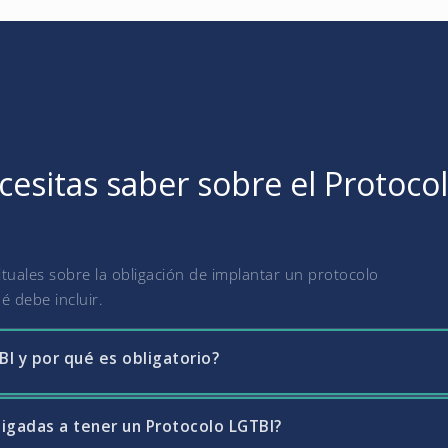
esitas saber sobre el Protocol
uales sobre la obligación de implantar un protocolo
é debe incluir.
I y por qué es obligatorio?
igadas a tener un Protocolo LGTBI?
unto de medidas planificadas que la empresa debe implantar para gar