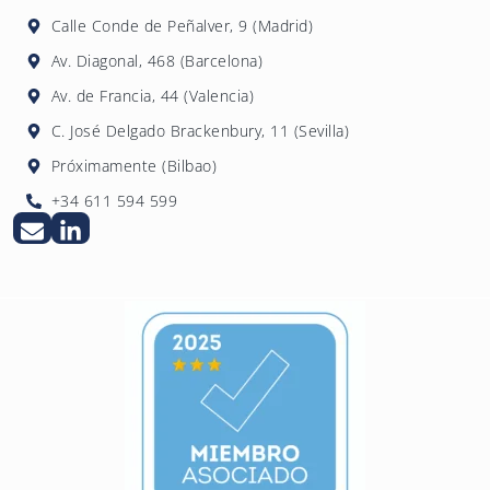
internos de la empresa para detectar y
Calle Conde de Peñalver, 9 (Madrid)
comunicar operaciones sospechosas. 4DLegal
Av. Diagonal, 468 (Barcelona)
ofrece formación especializada para
Av. de Francia, 44 (Valencia)
empleados de sujetos obligados.
C. José Delgado Brackenbury, 11 (Sevilla)
Próximamente (Bilbao)
+34 611 594 599