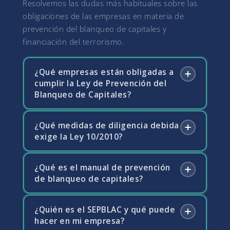
Resolvemos las dudas más habituales sobre las
obligaciones de las empresas en materia de
prevención del blanqueo de capitales y
financiación del terrorismo.
¿Qué empresas están obligadas a
cumplir la Ley de Prevención del
Blanqueo de Capitales?
¿Qué medidas de diligencia debida
La Ley 10/2010 establece una lista de sujetos
exige la Ley 10/2010?
obligados que incluye entidades financieras,
aseguradoras, notarios, abogados y
procuradores en determinadas operaciones,
¿Qué es el manual de prevención
Las medidas de diligencia debida incluyen la
auditores, contables y asesores fiscales,
de blanqueo de capitales?
identificación y verificación de la identidad de
promotores inmobiliarios y agentes de la
los clientes, la identificación del titular real de
propiedad inmobiliaria, casinos y
la operación, la obtención de información
¿Quién es el SEPBLAC y qué puede
El manual de prevención es el documento
establecimientos de juego, y personas que
sobre el propósito y naturaleza de la relación
hacer en mi empresa?
interno que recoge las políticas,
comercien con bienes y reciban pagos en