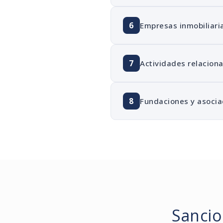
6
Empresas inmobiliari
7
Actividades relacionad
8
Fundaciones y asocia
Sancio