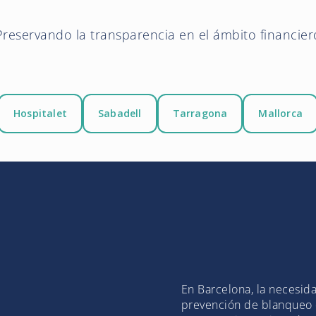
Preservando la transparencia en el ámbito financier
Hospitalet
Sabadell
Tarragona
Mallorca
En Barcelona, la necesid
prevención de blanqueo d