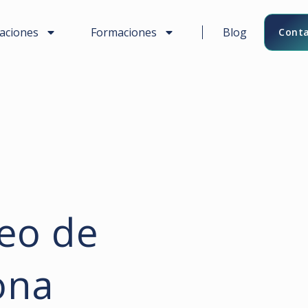
caciones
Formaciones
Blog
Conta
eo de
ona