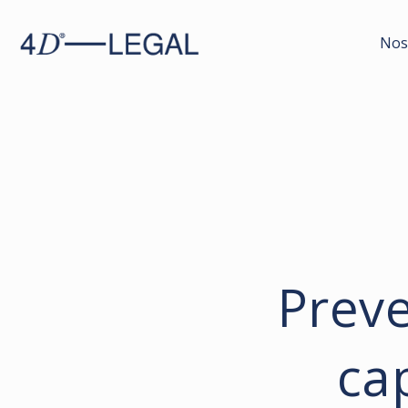
Nos
Prev
ca