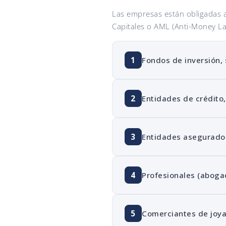
Las empresas están obligadas 
Capitales o AML (Anti-Money La
1
Fondos de inversión, 
2
Entidades de crédito,
3
Entidades asegurado
4
Profesionales (abogad
5
Comerciantes de joya